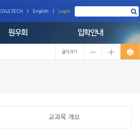
EOULTECH
|
English
|
Login
원우회
입학안내
글자크기
교과목 개요