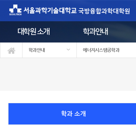
국방융합과학대학원
대학원 소개
학과안내
학과안내
에너지시스템공학과
대학원 소개
학과안내
학사정보
정보광장
원우회
입학안내
국방방호학과
국방ICT융합공학과
국방로봇·AI공학과
국방경영·안전공학과
국방인공지능응용학과(계약학과
정보통신미디어공학과
에너지시스템공학과
에너지정책학과
에너지기후정책학과(계약학과)
안전환경기술융합과(계약학과)
학과 소개