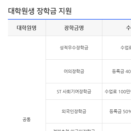
대학원생 장학금 지원
대학원명
장학금명
성적우수장학금
수업료
어의장학금
등록금 4
ST 사회기여
장학금
수업료 100만
외국인장학금
등록금 50
공통