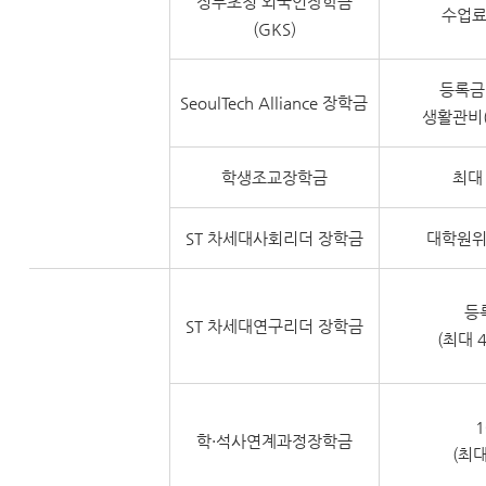
정부초청 외국인장학금
수업료
(GKS)
등록금
SeoulTech Alliance 장학금
생활관비(
학생조교장학금
최대
ST 차세대사회리더
장학금
대학원위
등
ST 차세대연구리더
장학금
(최대 
학·석사연계과정장학금
(최대