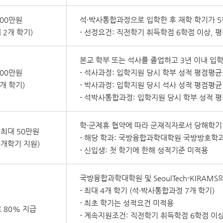
100만원
석
·박사통합과정으로 입학한 후
재학 학기가 
 2개 학기)
- 선정요건: 직전학기 취득학점 6학점 이상, 평
본교 학부 또는 석사를 졸업하고 3년 이내 입
100만원
- 석사과정: 입학지원 당시 학부 성적 평점평균 
1개 학기)
- 박사과정: 입학지원 당시 석사 성적 평점평균 
- 석박사통합과정: 입학지원 당시 학부 성적 평
학·군제휴 협약에 따라 군재직자로서 당해학기 
 최대 50만원
- 해당 학과: 국방융합과학대학원 국방방호학과
4개학기 지원)
- 신입생: 첫 학기에 한해 성적기준 미적용
국방융합과학대학원 및 SeoulTech-KIRA
- 최대 4개 학기 (석·박사통합과정 7개 학기)
- 최초 학기는 성적요건 미적용
 80% 지급
- 계속지원조건: 직전학기 취득학점 6학점 이상,