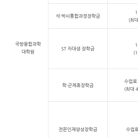
석·박사통합과정장학금
(최대
국방융합과학
ST 자대생 장학금
대학원
(
수업료
학·군제휴장학금
(최대 
전문인재양성장학금
수업료