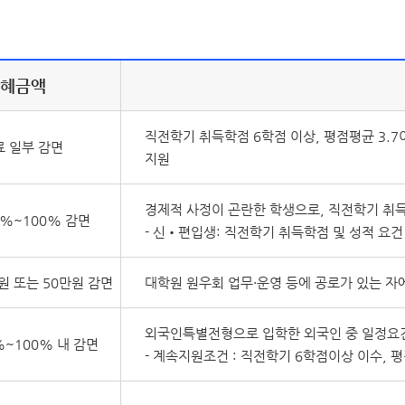
수혜금액
직전학기 취득학점 6학점 이상, 평점평균 3.7
 일부 감면
지원
경제적 사정이 곤란한 학생으로, 직전학기 취득
0%~100% 감면
- 신•편입생: 직전학기 취득학점 및 성적 요건
원 또는 50만원 감면
대학원 원우회 업무·운영 등에 공로가 있는 자
외국인특별전형으로 입학한 외국인 중 일정요
%~100% 내 감면
- 계속지원조건 : 직전학기 6학점이상 이수, 평