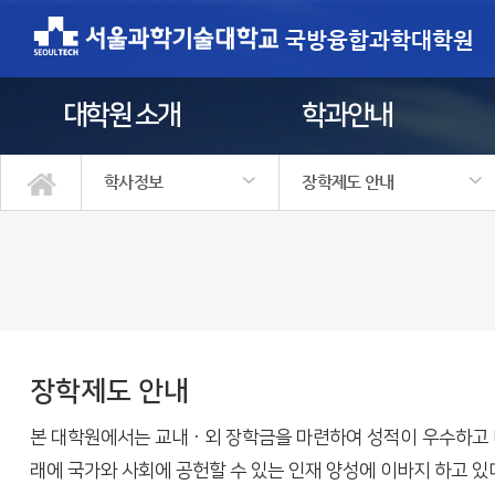
국방융합과학대학원
대학원 소개
학과안내
학사정보
장학제도 안내
대학원 소개
학과안내
학사정보
정보광장
원우회
입학안내
학사일정
대학원학사
수강신청 안내
장학제도 안내
학위과정 이수안내
대학원생 권리장전
학위논문제출자격시험 안내
장학제도 안내
본 대학원에서는 교내 · 외 장학금을 마련하여 성적이 우수하고
래에 국가와 사회에 공헌할 수 있는 인재 양성에 이바지 하고 있