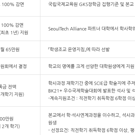
 100% 감면
국립국제교육원 GKS장학금 집행기준 및 본교
 100% 감면
SeoulTech Alliance 파트너 대학에서 학
최초 1년) 지원
 월 65만원
「학생조교 운영지침」에 따라 선발
원회에서 결정
학교의 명예를 크게 선양한 대학원생에게 지원
학사과정 재학기간 중에 SCIE급 학술지에 주
록금 전액
BK21+ 우수국제학술대회에 발표한 석사 및 
4개학기 지원)
-계속지원조건 : 직전학기 취득학점 6학점 이상,
본교에서 학·석사연계과정을 이수하고, 석사과정
100만원
원생
 2개 학기)
- 선정요건: 직전학기 취득학점 6학점 이상, 평