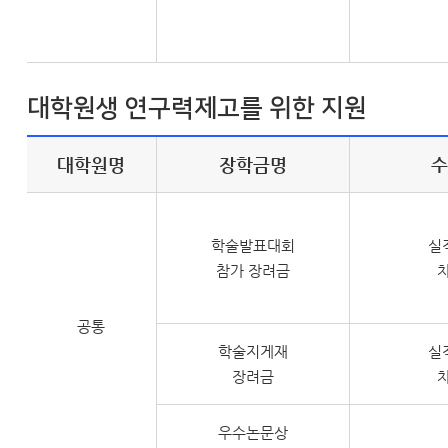
대학원생 연구력제고를 위한 지원
대학원명
장학금명
학술발표대회
실
참가 장려금
공통
학술지게재
실
장려금
우수논문상