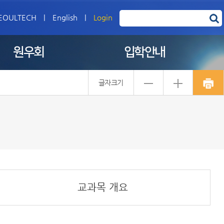
EOULTECH
|
English
|
Login
원우회
입학안내
글자크기
교과목 개요