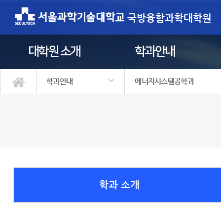
국방융합과학대학원
대학원 소개
학과안내
학과안내
에너지시스템공학과
대학원 소개
학과안내
학사정보
정보광장
원우회
입학안내
국방방호학과
국방ICT융합공학과
국방로봇·AI공학과
국방경영·안전공학과
국방인공지능응용학과(계약학과
정보통신미디어공학과
에너지시스템공학과
에너지정책학과
에너지기후정책학과(계약학과)
안전환경기술융합과(계약학과)
학과 소개