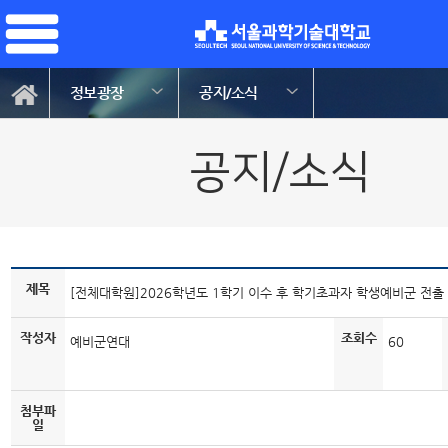
정보광장
공지/소식
공지/소식
제목
[전체대학원]2026학년도 1학기 이수 후 학기초과자 학생예비군 전출
작성자
조회수
예비군연대
60
첨부파
일